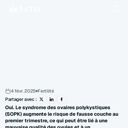
Y
a-t-il
des
risques
plus
élevés
de
fausse
couche
précoce
ou
de
complications
pendant
la
grossesse
?
4 févr. 2025
Fertilité
Partager avec :
Oui. Le syndrome des ovaires polykystiques 
(SOPK) augmente le risque de fausse couche au 
premier trimestre, ce qui peut être lié à une 
mauvaise qualité des ovules et à un 