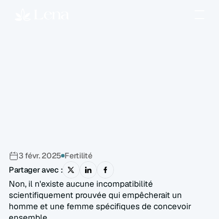
Un
homme
et
une
femme
peuvent-ils
être
biologiquement
incompatibles
pour
la
conception
?
3 févr. 2025
Fertilité
Partager avec :
Non, il n'existe aucune incompatibilité 
scientifiquement prouvée qui empêcherait un 
homme et une femme spécifiques de concevoir 
ensemble.  