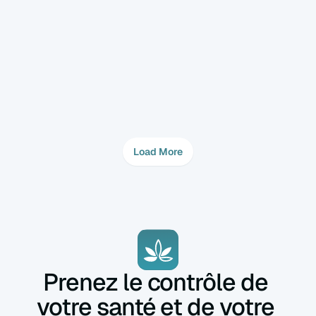
Fertilité
5 févr. 2025
Comment le nombre d'embryons à 
transférer est-il décidé ? 
Avant de commencer la FIV, une discussion 
détaillée a lieu entre le couple, le spécialiste 
de la fertilité et l'embryologiste pour décider 
combien d'embryons transférer. La décision 
prend en compte :  
Load More
Prenez le contrôle de 
votre santé et de votre 