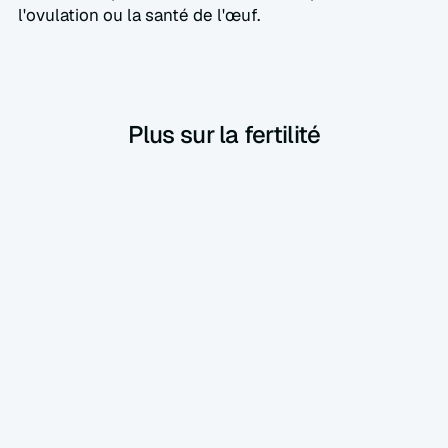
l'ovulation ou la santé de l'œuf.
Plus sur la fertilité
Fertilité
13 mars 2025
SOPK : Tout ce que vous devez savoir, 
simplement expliqué
Le syndrome des ovaires polykystiques (SOPK) 
touche environ 1 femme sur 10. Ce n’est pas 
une maladie grave, et avec une bonne prise en 
charge, on peut vivre très bien avec ! Voici un 
guide clair pour comprendre ce qu’est le SOPK.